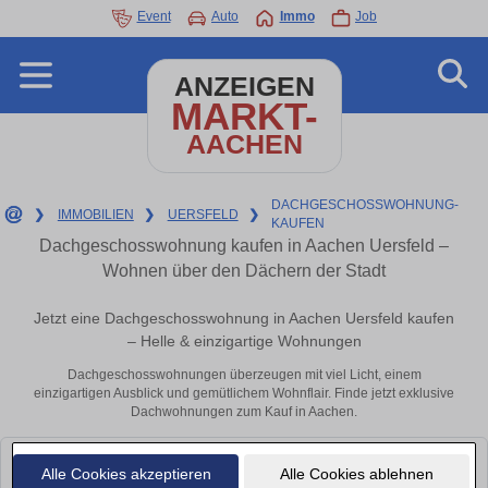
Event
Auto
Immo
Job
ANZEIGEN
MARKT-
AACHEN
DACHGESCHOSSWOHNUNG-
❯
IMMOBILIEN
❯
UERSFELD
❯
KAUFEN
Dachgeschosswohnung kaufen in Aachen Uersfeld –
Wohnen über den Dächern der Stadt
Jetzt eine Dachgeschosswohnung in Aachen Uersfeld kaufen
– Helle & einzigartige Wohnungen
Dachgeschosswohnungen überzeugen mit viel Licht, einem
einzigartigen Ausblick und gemütlichem Wohnflair. Finde jetzt exklusive
Dachwohnungen zum Kauf in Aachen.
Leider konnten wir derzeit keine passenden Objekte finden. Schauen Sie
Alle Cookies akzeptieren
Alle Cookies ablehnen
bald wieder vorbei!