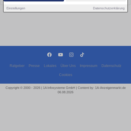
Einstellungen
Datenschutzerklärung
Ratgeber
Presse
Lokales
Über Uns
Impressum
Datenschutz
Cookies
Copyright © 2000 - 2026 | 1A Infosysteme GmbH | Content by: 1A-Anzeigenmarkt.de
06.08.2026