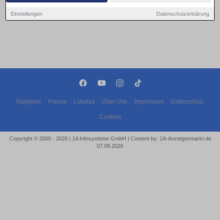
Einstellungen
Datenschutzerklärung
Ratgeber
Presse
Lokales
Über Uns
Impressum
Datenschutz
Cookies
Copyright © 2000 - 2026 | 1A Infosysteme GmbH | Content by: 1A-Anzeigenmarkt.de
07.08.2026