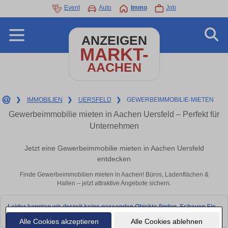
Event
Auto
Immo
Job
ANZEIGEN
MARKT-
AACHEN
❯
IMMOBILIEN
❯
UERSFELD
❯
GEWERBEIMMOBILIE-MIETEN
Gewerbeimmobilie mieten in Aachen Uersfeld – Perfekt für
Unternehmen
Jetzt eine Gewerbeimmobilie mieten in Aachen Uersfeld
entdecken
Finde Gewerbeimmobilien mieten in Aachen! Büros, Ladenflächen &
Hallen – jetzt attraktive Angebote sichern.
Leider konnten wir derzeit keine passenden Objekte finden. Schauen Sie
bald wieder vorbei!
Alle Cookies akzeptieren
Alle Cookies ablehnen