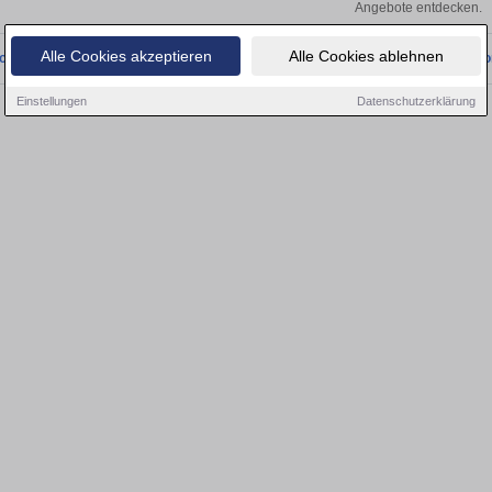
Angebote entdecken.
Alle Cookies akzeptieren
Alle Cookies ablehnen
onnten wir derzeit keine passenden Objekte finden. Schauen Sie bald wieder vo
Einstellungen
Datenschutzerklärung