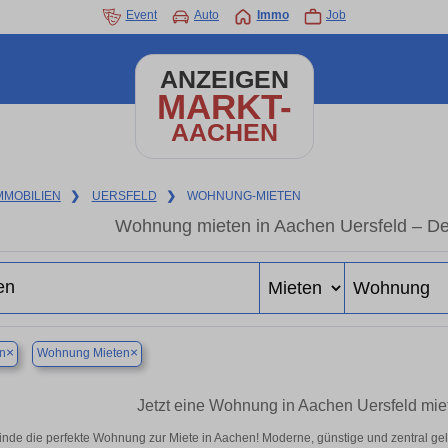
Event
Auto
Immo
Job
ANZEIGEN
MARKT-
AACHEN
MMOBILIEN
❯
UERSFELD
❯
WOHNUNG-MIETEN
Wohnung mieten in Aachen Uersfeld – De
×
×
n
Wohnung Mieten
Jetzt eine Wohnung in Aachen Uersfeld miet
inde die perfekte Wohnung zur Miete in Aachen! Moderne, günstige und zentral ge