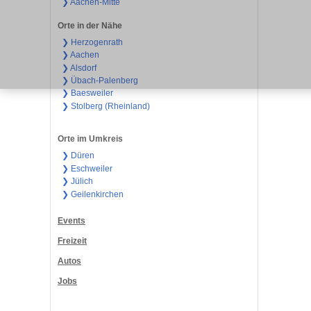
❯ Aachen-Mitte
Orte in der Nähe
❯ Herzogenrath
❯ Aachen
❯ Alsdorf
❯ Übach-Palenberg
❯ Baesweiler
❯ Stolberg (Rheinland)
Orte im Umkreis
❯ Düren
❯ Eschweiler
❯ Jülich
❯ Geilenkirchen
Events
Freizeit
Autos
Jobs