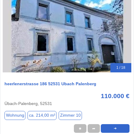
1 / 18
heerlenerstrasse 186 52531 Ubach Palenberg
110.000 €
Übach-Palenberg, 52531
Wohnung
ca. 214,00 m²
Zimmer 10
★
➦
➜