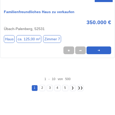
Familienfreundliches Haus zu verkaufen
350.000 €
Übach-Palenberg, 52531
Haus
ca. 125,00 m²
Zimmer 7
★
➦
➜
1 - 10 von 500
1
2
3
4
5
❯
❯❯