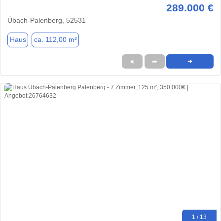
289.000 €
Übach-Palenberg, 52531
Haus
ca. 112,00 m²
★
➦
➜
1 / 13