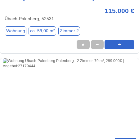
115.000 €
Übach-Palenberg, 52531
Wohnung
ca. 59,00 m²
Zimmer 2
★
➦
➜