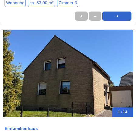
Wohnung
ca. 83,00 m²
Zimmer 3
★
➦
➜
1 / 14
Einfamilienhaus