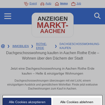
Event
Auto
Immo
Job
ANZEIGEN
MARKT-
AACHEN
ROTHE-
DACHGESCHOSSWOHNUNG-
❯
IMMOBILIEN
❯
❯
ERDE
KAUFEN
Dachgeschosswohnung kaufen in Aachen Rothe Erde –
Wohnen über den Dächern der Stadt
Jetzt eine Dachgeschosswohnung in Aachen Rothe Erde
kaufen – Helle & einzigartige Wohnungen
Dachgeschosswohnungen überzeugen mit viel Licht, einem
einzigartigen Ausblick und gemütlichem Wohnflair. Finde jetzt exklusive
Dachwohnungen zum Kauf in Aachen.
Leider konnten wir derzeit keine passenden Objekte finden. Schauen Sie
Alle Cookies akzeptieren
Alle Cookies ablehnen
bald wieder vorbei!