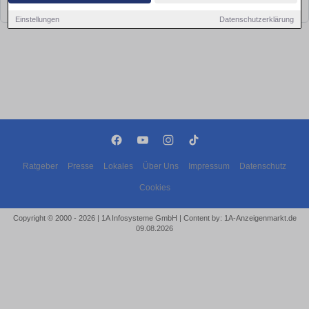
bald wieder vorbei!
Einstellungen
Datenschutzerklärung
Ratgeber
Presse
Lokales
Über Uns
Impressum
Datenschutz
Cookies
Copyright © 2000 - 2026 | 1A Infosysteme GmbH | Content by: 1A-Anzeigenmarkt.de
09.08.2026