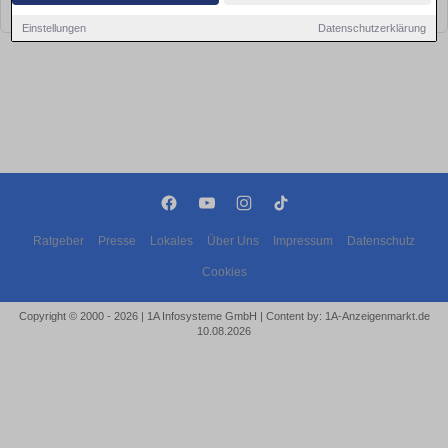
bald wieder vorbei!
Einstellungen
Datenschutzerklärung
Ratgeber
Presse
Lokales
Über Uns
Impressum
Datenschutz
Cookies
Copyright © 2000 - 2026 | 1A Infosysteme GmbH | Content by: 1A-Anzeigenmarkt.de
10.08.2026