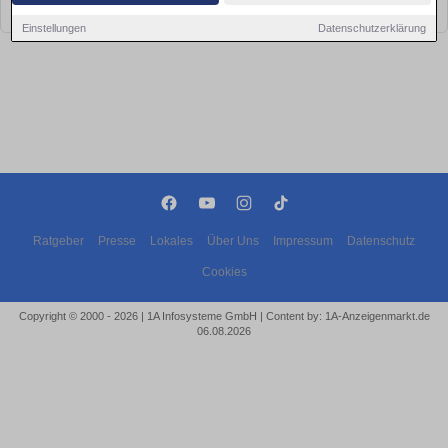
bald wieder vorbei!
Einstellungen
Datenschutzerklärung
Ratgeber
Presse
Lokales
Über Uns
Impressum
Datenschutz
Cookies
Copyright © 2000 - 2026 | 1A Infosysteme GmbH | Content by: 1A-Anzeigenmarkt.de
06.08.2026