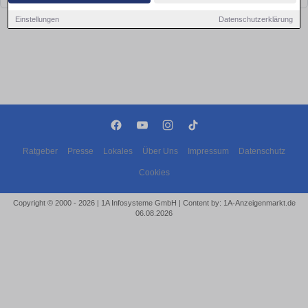
Einstellungen
Datenschutzerklärung
Ratgeber
Presse
Lokales
Über Uns
Impressum
Datenschutz
Cookies
Copyright © 2000 - 2026 | 1A Infosysteme GmbH | Content by: 1A-Anzeigenmarkt.de
06.08.2026