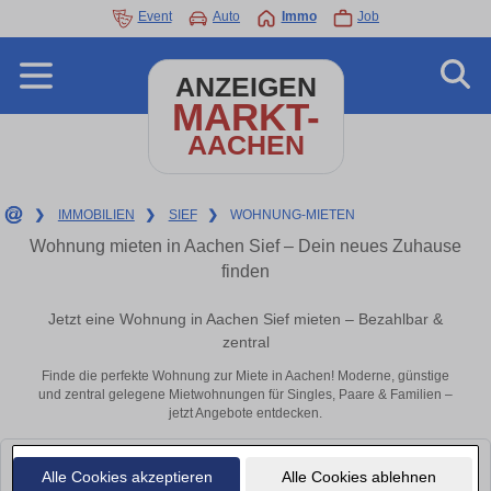
Event
Auto
Immo
Job
ANZEIGEN
MARKT-
AACHEN
❯
IMMOBILIEN
❯
SIEF
❯
WOHNUNG-MIETEN
Wohnung mieten in Aachen Sief – Dein neues Zuhause
finden
Jetzt eine Wohnung in Aachen Sief mieten – Bezahlbar &
zentral
Finde die perfekte Wohnung zur Miete in Aachen! Moderne, günstige
und zentral gelegene Mietwohnungen für Singles, Paare & Familien –
jetzt Angebote entdecken.
Leider konnten wir derzeit keine passenden Objekte finden. Schauen Sie
Alle Cookies akzeptieren
Alle Cookies ablehnen
bald wieder vorbei!