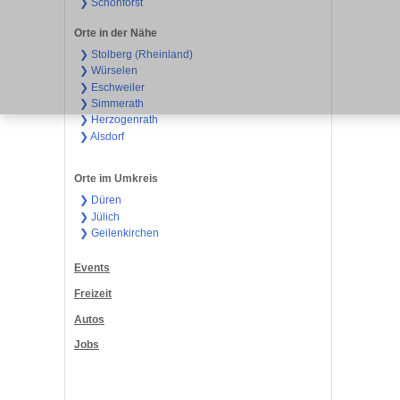
❯ Schönforst
Orte in der Nähe
❯ Stolberg (Rheinland)
❯ Würselen
❯ Eschweiler
❯ Simmerath
❯ Herzogenrath
❯ Alsdorf
Orte im Umkreis
❯ Düren
❯ Jülich
❯ Geilenkirchen
Events
Freizeit
Autos
Jobs