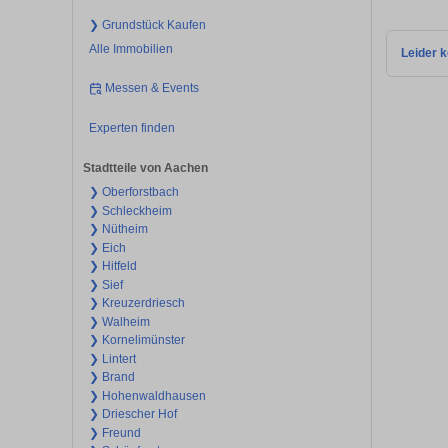
❯ Grundstück Kaufen
Alle Immobilien
Leider k
Messen & Events
Experten finden
Stadtteile von Aachen
❯ Oberforstbach
❯ Schleckheim
❯ Nütheim
❯ Eich
❯ Hitfeld
❯ Sief
❯ Kreuzerdriesch
❯ Walheim
❯ Kornelimünster
❯ Lintert
❯ Brand
❯ Hohenwaldhausen
❯ Driescher Hof
❯ Freund