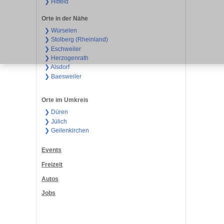
❯ Hitfeld
Orte in der Nähe
❯ Würselen
❯ Stolberg (Rheinland)
❯ Eschweiler
❯ Herzogenrath
❯ Alsdorf
❯ Baesweiler
Orte im Umkreis
❯ Düren
❯ Jülich
❯ Geilenkirchen
Events
Freizeit
Autos
Jobs