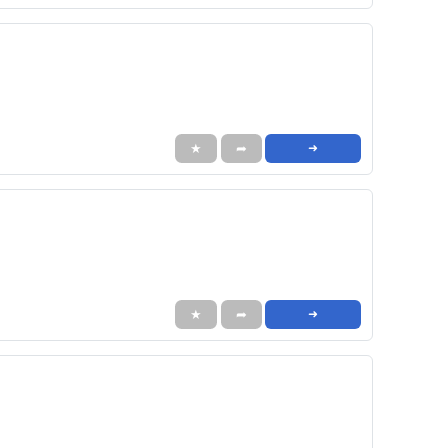
★
➦
➜
★
➦
➜