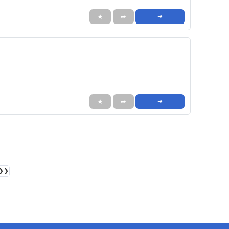
★
➦
➜
★
➦
➜
❯❯