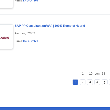
Firma:
K4S GmbH
SAP PP Consultant (m/w/d) | 100% Remote/ Hybrid
Aachen, 52062
Firma:
K4S GmbH
1 - 10 von 38
1
2
3
4
❯