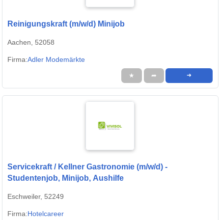
Reinigungskraft (m/w/d) Minijob
Aachen, 52058
Firma:
Adler Modemärkte
★
➦
➜
Servicekraft / Kellner Gastronomie (m/w/d) -
Studentenjob, Minijob, Aushilfe
Eschweiler, 52249
Firma:
Hotelcareer