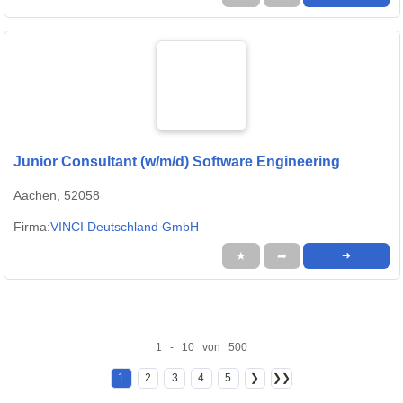
Junior Consultant (w/m/d) Software Engineering
Aachen, 52058
Firma:
VINCI Deutschland GmbH
★
➦
➜
1 - 10 von 500
1
2
3
4
5
❯
❯❯