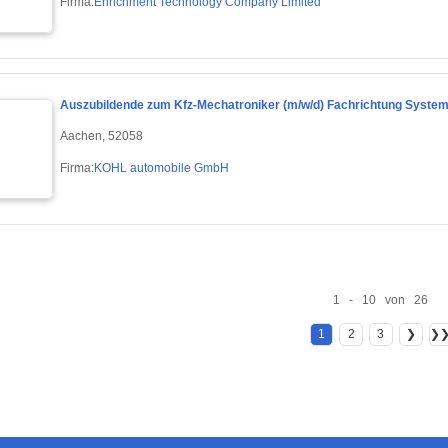
Firma:
Enrichment Technology Company Limited
Auszubildende zum Kfz-Mechatroniker (m/w/d) Fachrichtung Syste
Aachen, 52058
Firma:
KOHL automobile GmbH
1 - 10 von 26
1
2
3
❯
❯