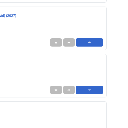
/d) (2027)
★
➦
➜
★
➦
➜