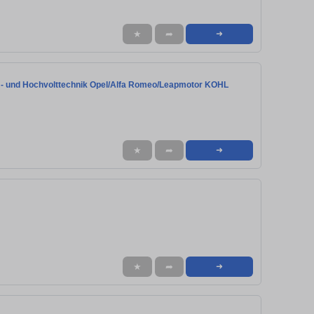
★
➦
➜
m- und Hochvolttechnik Opel/Alfa Romeo/Leapmotor KOHL
★
➦
➜
★
➦
➜