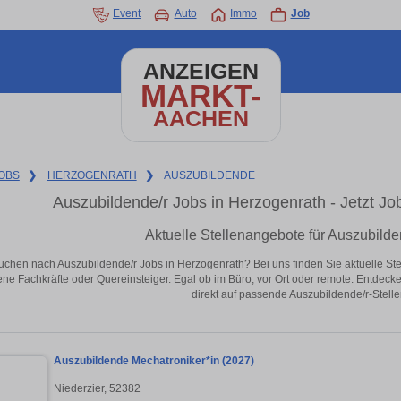
Event
Auto
Immo
Job
ANZEIGEN
MARKT-
AACHEN
OBS
❯
HERZOGENRATH
❯
AUSZUBILDENDE
Auszubildende/r Jobs in Herzogenrath - Jetzt Job
Aktuelle Stellenangebote für Auszubilde
uchen nach Auszubildende/r Jobs in Herzogenrath? Bei uns finden Sie aktuelle Stelle
ene Fachkräfte oder Quereinsteiger. Egal ob im Büro, vor Ort oder remote: Entdeck
direkt auf passende Auszubildende/r-Stelle
Auszubildende Mechatroniker*in (2027)
Niederzier, 52382