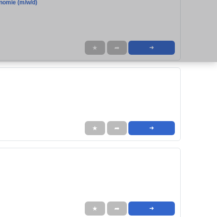
nomie (m/w/d)
★
➦
➜
★
➦
➜
★
➦
➜