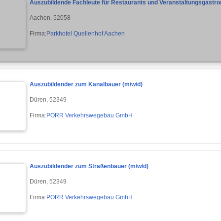
Auszubildende Fachleute für Restaurants und Veranstaltungsgastro
Aachen, 52058
Firma:
Parkhotel Quellenhof Aachen
Auszubildender zum Kanalbauer (m/w/d)
Düren, 52349
Firma:
PORR Verkehrswegebau GmbH
Auszubildender zum Straßenbauer (m/w/d)
Düren, 52349
Firma:
PORR Verkehrswegebau GmbH