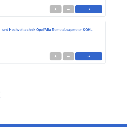
★
➦
➜
m- und Hochvolttechnik Opel/Alfa Romeo/Leapmotor KOHL
★
➦
➜
❯