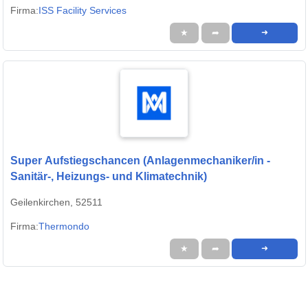
Firma:
ISS Facility Services
★
➦
➜
Super Aufstiegschancen (Anlagenmechaniker/in -
Sanitär-, Heizungs- und Klimatechnik)
Geilenkirchen, 52511
Firma:
Thermondo
★
➦
➜