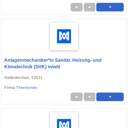
★
➦
➜
Anlagenmechaniker*in Sanitär, Heizung- und
Klimatechnik (SHK) m/w/d
Geilenkirchen, 52511
Firma:
Thermondo
★
➦
➜