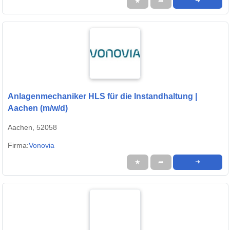
★
➦
➜
Anlagenmechaniker HLS für die Instandhaltung |
Aachen (m/w/d)
Aachen, 52058
Firma:
Vonovia
★
➦
➜