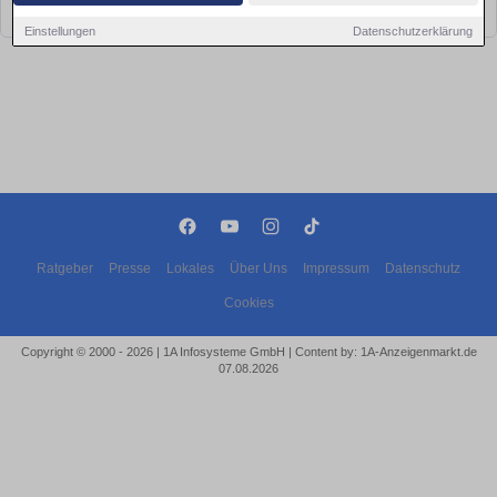
bald wieder vorbei!
Einstellungen
Datenschutzerklärung
Ratgeber
Presse
Lokales
Über Uns
Impressum
Datenschutz
Cookies
Copyright © 2000 - 2026 | 1A Infosysteme GmbH | Content by: 1A-Anzeigenmarkt.de
07.08.2026