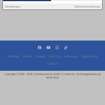
bald wieder vorbei!
Einstellungen
Datenschutzerklärung
Ratgeber
Presse
Lokales
Über Uns
Impressum
Datenschutz
Cookies
Copyright © 2000 - 2026 | 1A Infosysteme GmbH | Content by: 1A-Anzeigenmarkt.de
08.08.2026