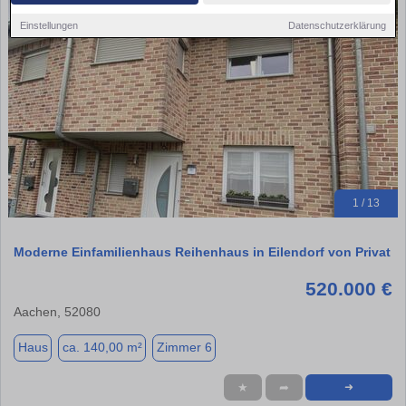
Einstellungen
Datenschutzerklärung
1 / 13
Moderne Einfamilienhaus Reihenhaus in Eilendorf von Privat
520.000 €
Aachen, 52080
Haus
ca. 140,00 m²
Zimmer 6
★
➦
➜