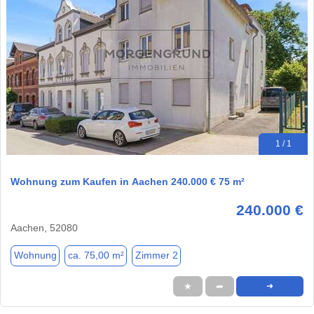
1 / 1
Wohnung zum Kaufen in Aachen 240.000 € 75 m²
240.000 €
Aachen, 52080
Wohnung
ca. 75,00 m²
Zimmer 2
★
➦
➜