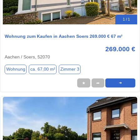
1 / 1
Wohnung zum Kaufen in Aachen Soers 269.000 € 67 m²
269.000 €
Aachen / Soers, 52070
Wohnung
ca. 67,00 m²
Zimmer 3
★
➦
➜