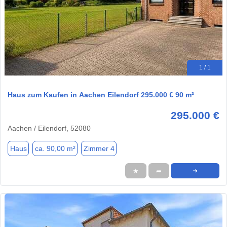
1 / 1
Haus zum Kaufen in Aachen Eilendorf 295.000 € 90 m²
295.000 €
Aachen / Eilendorf, 52080
Haus
ca. 90,00 m²
Zimmer 4
★
➦
➜