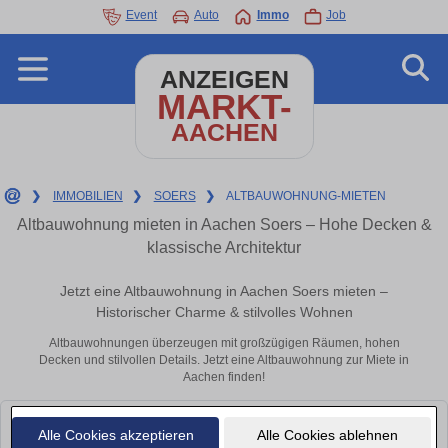
Event
Auto
Immo
Job
ANZEIGEN
MARKT-
AACHEN
❯
IMMOBILIEN
❯
SOERS
❯
ALTBAUWOHNUNG-MIETEN
Altbauwohnung mieten in Aachen Soers – Hohe Decken &
klassische Architektur
Jetzt eine Altbauwohnung in Aachen Soers mieten –
Historischer Charme & stilvolles Wohnen
Altbauwohnungen überzeugen mit großzügigen Räumen, hohen
Decken und stilvollen Details. Jetzt eine Altbauwohnung zur Miete in
Aachen finden!
Leider konnten wir derzeit keine passenden Objekte finden. Schauen Sie
Alle Cookies akzeptieren
Alle Cookies ablehnen
bald wieder vorbei!