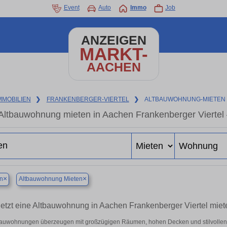
Event
Auto
Immo
Job
ANZEIGEN
MARKT-
AACHEN
MMOBILIEN
❯
FRANKENBERGER-VIERTEL
❯
ALTBAUWOHNUNG-MIETEN
Altbauwohnung mieten in Aachen Frankenberger Viertel 
×
×
n
Altbauwohnung Mieten
etzt eine Altbauwohnung in Aachen Frankenberger Viertel miet
bauwohnungen überzeugen mit großzügigen Räumen, hohen Decken und stilvollen De