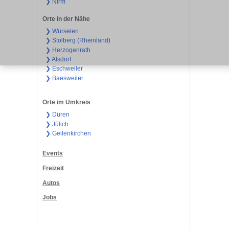
❯ Nirm
Orte in der Nähe
❯ Würselen
❯ Stolberg (Rheinland)
❯ Herzogenrath
❯ Alsdorf
❯ Eschweiler
❯ Baesweiler
Orte im Umkreis
❯ Düren
❯ Jülich
❯ Geilenkirchen
Events
Freizeit
Autos
Jobs