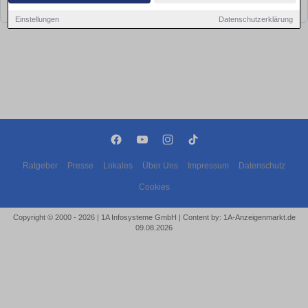
bald wieder vorbei!
Einstellungen
Datenschutzerklärung
Ratgeber
Presse
Lokales
Über Uns
Impressum
Datenschutz
Cookies
Copyright © 2000 - 2026 | 1A Infosysteme GmbH | Content by: 1A-Anzeigenmarkt.de
09.08.2026