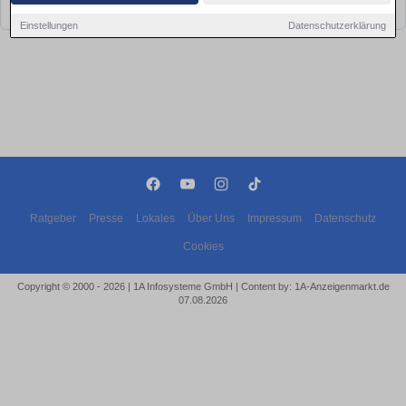
bald wieder vorbei!
Einstellungen
Datenschutzerklärung
Ratgeber
Presse
Lokales
Über Uns
Impressum
Datenschutz
Cookies
Copyright © 2000 - 2026 | 1A Infosysteme GmbH | Content by: 1A-Anzeigenmarkt.de
07.08.2026