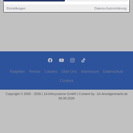
bald wieder vorbei!
Einstellungen
Datenschutzerklärung
Ratgeber
Presse
Lokales
Über Uns
Impressum
Datenschutz
Cookies
Copyright © 2000 - 2026 | 1A Infosysteme GmbH | Content by: 1A-Anzeigenmarkt.de
06.08.2026