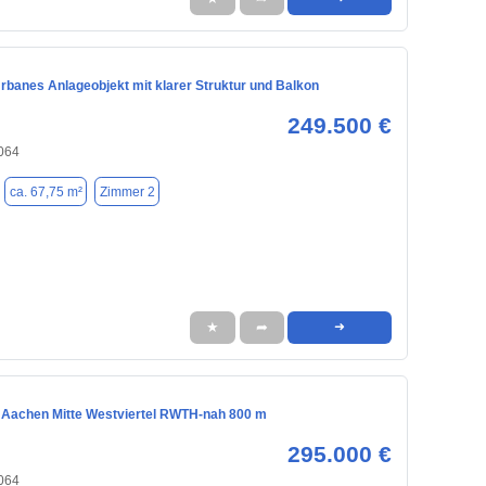
rbanes Anlageobjekt mit klarer Struktur und Balkon
249.500 €
064
ca. 67,75 m²
Zimmer 2
★
➦
➜
n Aachen Mitte Westviertel RWTH-nah 800 m
295.000 €
064