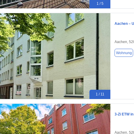
1 / 5
Aachen – U
Aachen, 52
Wohnung
1 / 11
3-Zi ETW i
Aachen, 52