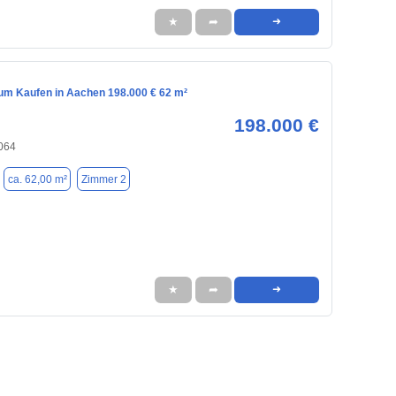
★
➦
➜
m Kaufen in Aachen 198.000 € 62 m²
198.000 €
064
ca. 62,00 m²
Zimmer 2
★
➦
➜