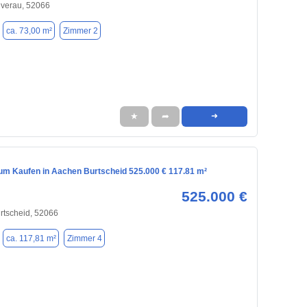
everau, 52066
ca. 73,00 m²
Zimmer 2
★
➦
➜
m Kaufen in Aachen Burtscheid 525.000 € 117.81 m²
525.000 €
rtscheid, 52066
ca. 117,81 m²
Zimmer 4