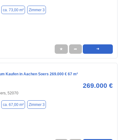
ca. 73,00 m²
Zimmer 3
★
➦
➜
m Kaufen in Aachen Soers 269.000 € 67 m²
269.000 €
ers, 52070
ca. 67,00 m²
Zimmer 3