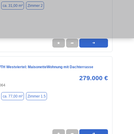
ca. 31,00 m²
Zimmer 2
★
➦
➜
H Westviertel: MaisonetteWohnung mit Dachterrasse
279.000 €
064
ca. 77,00 m²
Zimmer 1.5
★
➦
➜