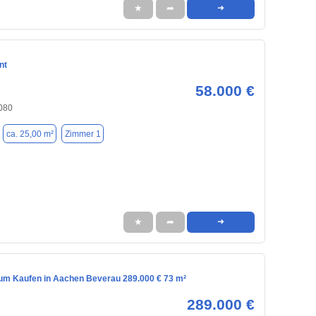
★
➦
➜
nt
58.000 €
080
ca. 25,00 m²
Zimmer 1
★
➦
➜
m Kaufen in Aachen Beverau 289.000 € 73 m²
289.000 €