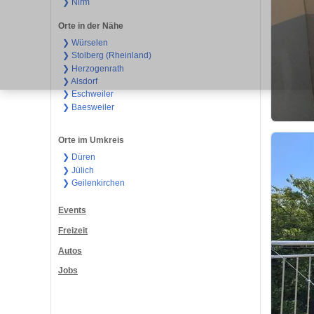
❯ Nirm
Orte in der Nähe
❯ Würselen
❯ Stolberg (Rheinland)
❯ Herzogenrath
❯ Alsdorf
❯ Eschweiler
❯ Baesweiler
Orte im Umkreis
❯ Düren
❯ Jülich
❯ Geilenkirchen
Events
Freizeit
Autos
Jobs