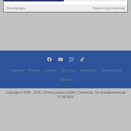
bald wieder vorbei!
Einstellungen
Datenschutzerklärung
Ratgeber
Presse
Lokales
Über Uns
Impressum
Datenschutz
Cookies
Copyright © 2000 - 2026 | 1A Infosysteme GmbH | Content by: 1A-Anzeigenmarkt.de
07.08.2026