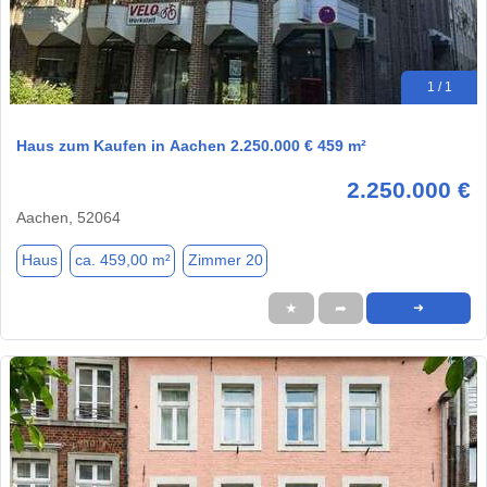
1 / 1
Haus zum Kaufen in Aachen 2.250.000 € 459 m²
2.250.000 €
Aachen, 52064
Haus
ca. 459,00 m²
Zimmer 20
★
➦
➜