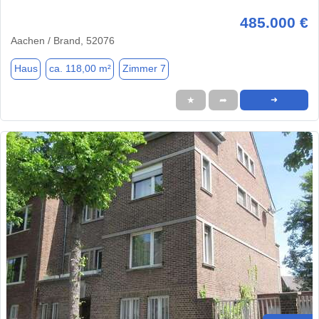
485.000 €
Aachen / Brand, 52076
Haus
ca. 118,00 m²
Zimmer 7
★
➦
➜