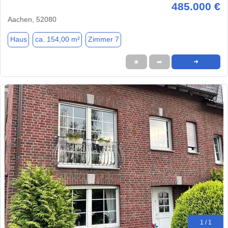
485.000 €
Aachen, 52080
Haus
ca. 154,00 m²
Zimmer 7
★
➦
➜
1 / 1