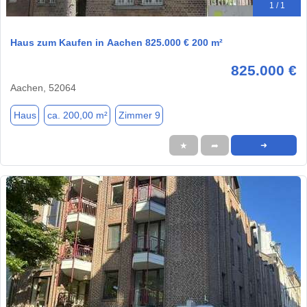
1 / 1
Haus zum Kaufen in Aachen 825.000 € 200 m²
825.000 €
Aachen, 52064
Haus
ca. 200,00 m²
Zimmer 9
★
➦
➜