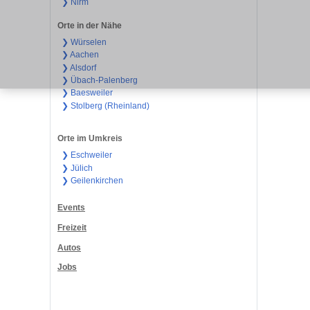
❯ Nirm
Orte in der Nähe
❯ Würselen
❯ Aachen
❯ Alsdorf
❯ Übach-Palenberg
❯ Baesweiler
❯ Stolberg (Rheinland)
Orte im Umkreis
❯ Eschweiler
❯ Jülich
❯ Geilenkirchen
Events
Freizeit
Autos
Jobs