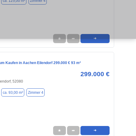
ca. 125,00 m²
Zimmer 4
★
➦
➜
m Kaufen in Aachen Eilendorf 299.000 € 93 m²
299.000 €
lendorf, 52080
ca. 93,00 m²
Zimmer 4
★
➦
➜