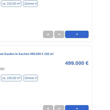
ca. 102,00 m²
Zimmer 4
★
➦
➜
m Kaufen in Aachen 499.000 € 160 m²
499.000 €
080
ca. 160,00 m²
Zimmer 4
★
➦
➜