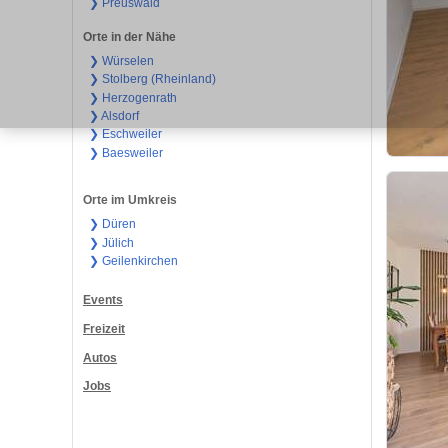
❯ Preuswald
Orte in der Nähe
❯ Würselen
❯ Stolberg (Rheinland)
❯ Herzogenrath
❯ Alsdorf
❯ Eschweiler
❯ Baesweiler
Orte im Umkreis
❯ Düren
❯ Jülich
❯ Geilenkirchen
Events
Freizeit
Autos
Jobs