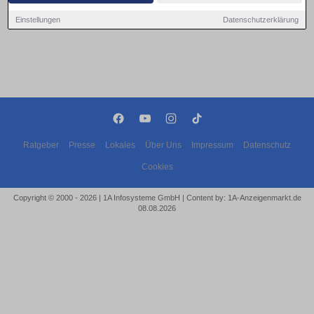
Einstellungen
Datenschutzerklärung
Ratgeber
Presse
Lokales
Über Uns
Impressum
Datenschutz
Cookies
Copyright © 2000 - 2026 | 1A Infosysteme GmbH | Content by: 1A-Anzeigenmarkt.de
08.08.2026