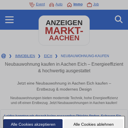
Event
Auto
Immo
Job
ANZEIGEN
MARKT-
AACHEN
❯
IMMOBILIEN
❯
EICH
❯
NEUBAUWOHNUNG-KAUFEN
Neubauwohnung kaufen in Aachen Eich – Energieeffizient
& hochwertig ausgestattet
Jetzt eine Neubauwohnung in Aachen Eich kaufen –
Erstbezug & modernes Design
Neubauwohnungen bieten modernste Technik, hohe Energieeffizienz
und oft einen Erstbezug. Jetzt Neubauwohnungen in Aachen kaufen!
Leider konnten wir derzeit keine passenden Objekte finden. Schauen Sie
bald wieder vorbei!
Alle Cookies akzeptieren
Alle Cookies ablehnen