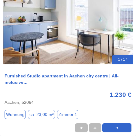
1 / 17
Furnished Studio apartment in Aachen city centre | All-
inclusive…
1.230 €
Aachen, 52064
Wohnung
ca. 23,00 m²
Zimmer 1
★
➦
➜