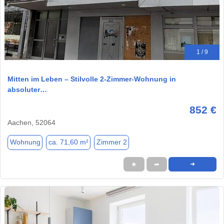
1 / 9
Mitten im Leben – Stilvolle 2-Zimmer-Wohnung in
absoluter…
852 €
Aachen, 52064
Wohnung
ca. 71,60 m²
Zimmer 2
★
➦
➜