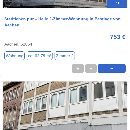
1 / 10
Stadtleben pur – Helle 2-Zimmer-Wohnung in Bestlage von
Aachen
753 €
Aachen, 52064
Wohnung
ca. 62,79 m²
Zimmer 2
★
➦
➜