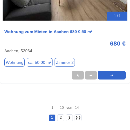
1 / 1
Wohnung zum Mieten in Aachen 680 € 50 m²
680 €
Aachen, 52064
Wohnung
ca. 50,00 m²
Zimmer 2
★
➦
➜
1 - 10 von 14
1
2
❯
❯❯