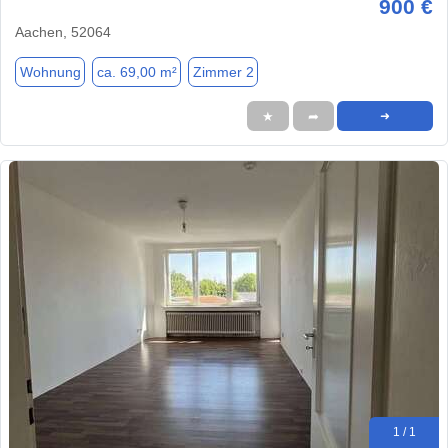
900 €
Aachen, 52064
Wohnung
ca. 69,00 m²
Zimmer 2
★
➦
➜
1 / 1