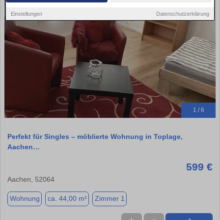
Einstellungen
Datenschutzerklärung
1 / 6
Perfekt für Singles – möblierte Wohnung in Toplage,
Aachen…
599 €
Aachen, 52064
Wohnung
ca. 44,00 m²
Zimmer 1