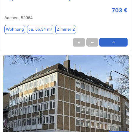
703 €
Aachen, 52064
Wohnung
ca. 66,94 m²
Zimmer 2
★
➦
➜