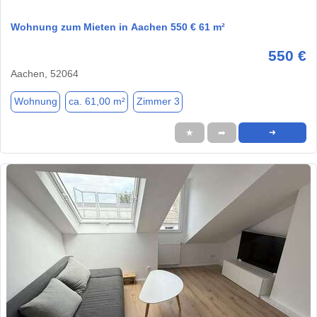
Wohnung zum Mieten in Aachen 550 € 61 m²
550 €
Aachen, 52064
Wohnung
ca. 61,00 m²
Zimmer 3
★
➦
➜