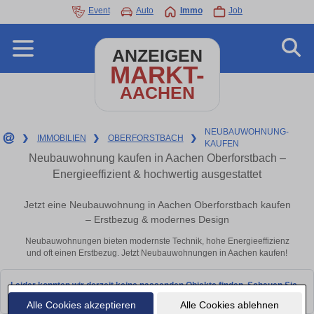
Event
Auto
Immo
Job
ANZEIGEN
MARKT-
AACHEN
NEUBAUWOHNUNG-
❯
IMMOBILIEN
❯
OBERFORSTBACH
❯
KAUFEN
Neubauwohnung kaufen in Aachen Oberforstbach –
Energieeffizient & hochwertig ausgestattet
Jetzt eine Neubauwohnung in Aachen Oberforstbach kaufen
– Erstbezug & modernes Design
Neubauwohnungen bieten modernste Technik, hohe Energieeffizienz
und oft einen Erstbezug. Jetzt Neubauwohnungen in Aachen kaufen!
Leider konnten wir derzeit keine passenden Objekte finden. Schauen Sie
bald wieder vorbei!
Alle Cookies akzeptieren
Alle Cookies ablehnen