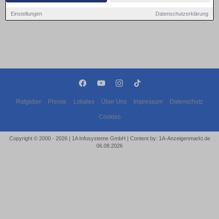
Einstellungen
Datenschutzerklärung
Ratgeber
Presse
Lokales
Über Uns
Impressum
Datenschutz
Cookies
Copyright © 2000 - 2026 | 1A Infosysteme GmbH | Content by: 1A-Anzeigenmarkt.de
06.08.2026