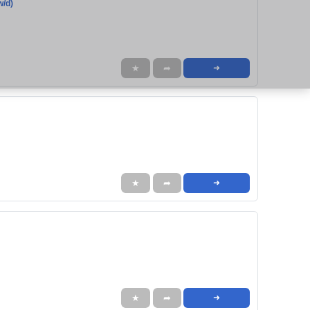
w/d)
★
➦
➜
★
➦
➜
★
➦
➜