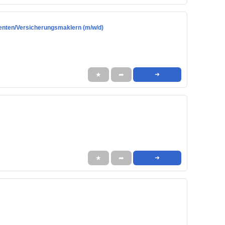
enten/Versicherungsmaklern (m/w/d)
★
➦
➜
★
➦
➜