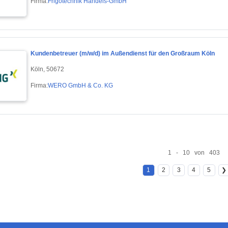
Firma:
Frigotechnik Handels-GmbH
Kundenbetreuer (m/w/d) im Außendienst für den Großraum Köln
Köln, 50672
Firma:
WERO GmbH & Co. KG
1 - 10 von 403
1
2
3
4
5
❯