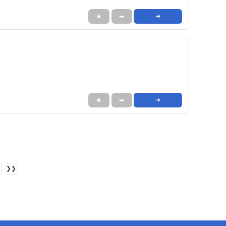
★
➦
➜
★
➦
➜
❯❯