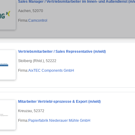
Sales Manager / Vertriebsmitarbeiter im Innen- und Außendienst (m/
Aachen, 52070
Firma:
Camcontrol
Vertriebsmitarbeiter / Sales Representative (m/w/d)
Stolberg (Rhld.), 52222
Firma:
AixTEC Components GmbH
Mitarbeiter Vertrieb/-sprozesse & Export (m/w/d)
Kreuzau, 52372
Firma:
Papierfabrik Niederauer Mühle GmbH