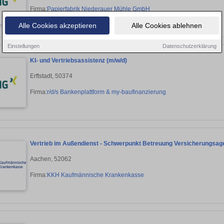
Firma:
Papierfabrik Niederauer Mühle GmbH
Alle Cookies akzeptieren
Alle Cookies ablehnen
Einstellungen
Datenschutzerklärung
KI- und Vertriebsassistenz (m/w/d)
Erftstadt, 50374
Firma:
r/d/s Bankenplattform & my-baufinanzierung
Vertrieb im Außendienst - Schwerpunkt Betreuung Versicherungsag
Aachen, 52062
Firma:
KKH Kaufmännische Krankenkasse