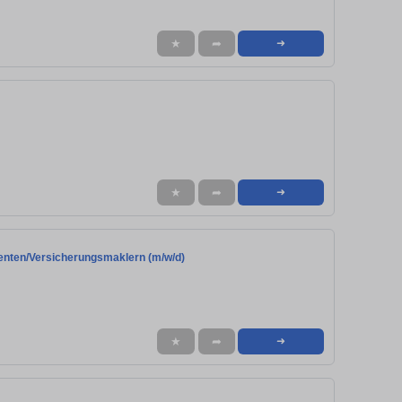
★
➦
➜
★
➦
➜
enten/Versicherungsmaklern (m/w/d)
★
➦
➜