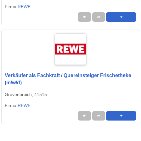
Firma:
REWE
★
➦
➜
Verkäufer als Fachkraft / Quereinsteiger Frischetheke
(m/w/d)
Grevenbroich, 41515
Firma:
REWE
★
➦
➜