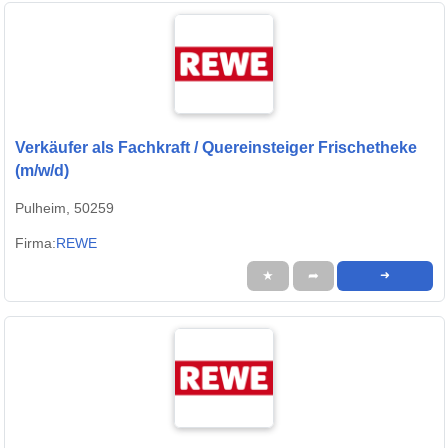
Verkäufer als Fachkraft / Quereinsteiger Frischetheke
(m/w/d)
Pulheim, 50259
Firma:
REWE
★
➦
➜