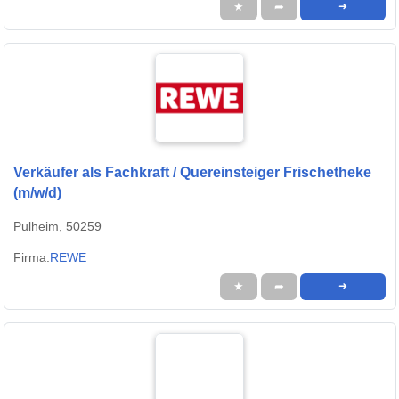
★
➦
➜
Verkäufer als Fachkraft / Quereinsteiger Frischetheke
(m/w/d)
Pulheim, 50259
Firma:
REWE
★
➦
➜