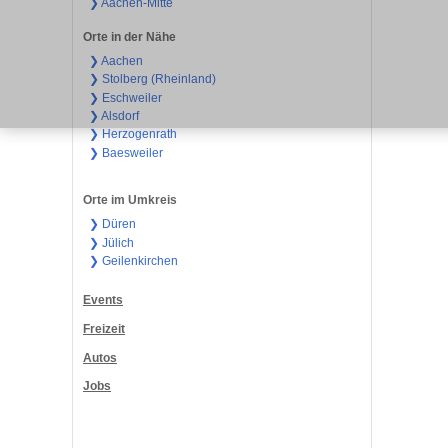
❯ Aachen-Mitte
Orte in der Nähe
❯ Aachen
❯ Stolberg (Rheinland)
❯ Eschweiler
❯ Alsdorf
❯ Herzogenrath
❯ Baesweiler
Orte im Umkreis
❯ Düren
❯ Jülich
❯ Geilenkirchen
Events
Freizeit
Autos
Jobs