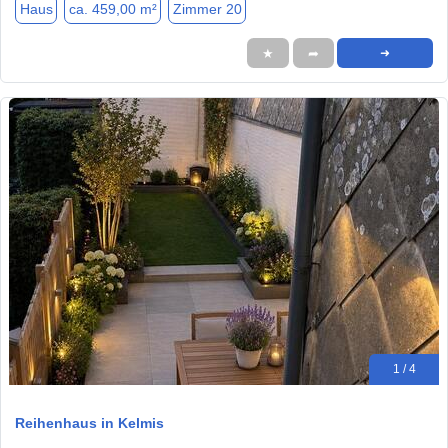
Haus
ca. 459,00 m²
Zimmer 20
★
➦
➜
1 / 4
Reihenhaus in Kelmis