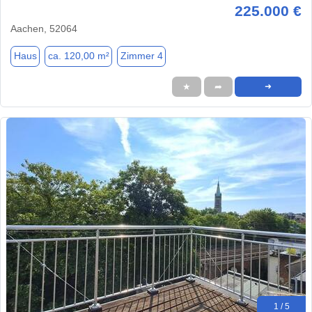
225.000 €
Aachen, 52064
Haus
ca. 120,00 m²
Zimmer 4
★
➦
➜
1 / 5