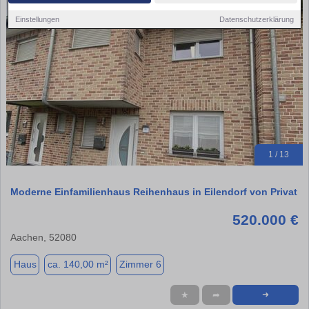
Einstellungen
Datenschutzerklärung
1 / 13
Moderne Einfamilienhaus Reihenhaus in Eilendorf von Privat
520.000 €
Aachen, 52080
Haus
ca. 140,00 m²
Zimmer 6
★
➦
➜