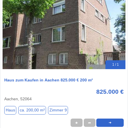
1 / 1
Haus zum Kaufen in Aachen 825.000 € 200 m²
825.000 €
Aachen, 52064
Haus
ca. 200,00 m²
Zimmer 9
★
➦
➜