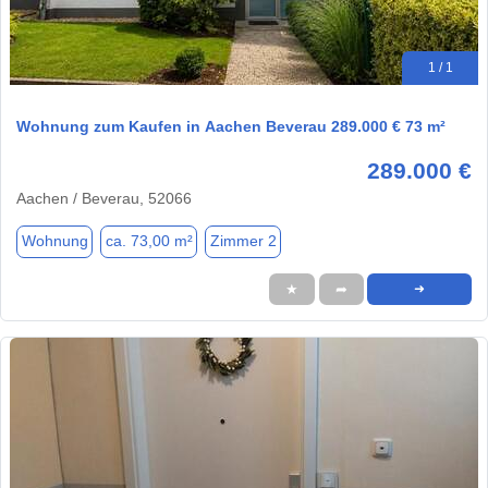
1 / 1
Wohnung zum Kaufen in Aachen Beverau 289.000 € 73 m²
289.000 €
Aachen / Beverau, 52066
Wohnung
ca. 73,00 m²
Zimmer 2
★
➦
➜