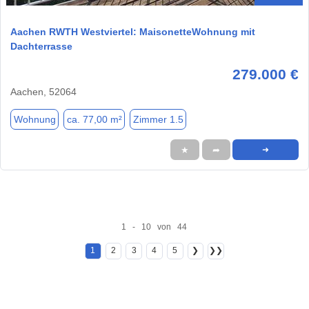
Aachen RWTH Westviertel: MaisonetteWohnung mit
Dachterrasse
279.000 €
Aachen, 52064
Wohnung
ca. 77,00 m²
Zimmer 1.5
★
➦
➜
1 - 10 von 44
1
2
3
4
5
❯
❯❯