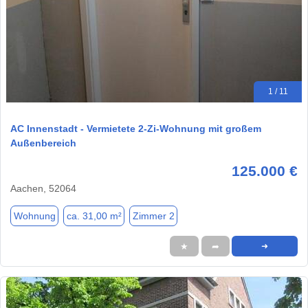
1 / 11
AC Innenstadt - Vermietete 2-Zi-Wohnung mit großem
Außenbereich
125.000 €
Aachen, 52064
Wohnung
ca. 31,00 m²
Zimmer 2
★
➦
➜