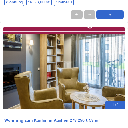
Wohnung
ca. 23,00 m²
Zimmer 1
★
➦
➜
1 / 1
Wohnung zum Kaufen in Aachen 278.250 € 53 m²