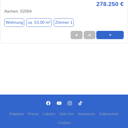
278.250 €
Aachen, 52064
Wohnung
ca. 53,00 m²
Zimmer 1
★
➦
➜
Ratgeber
Presse
Lokales
Über Uns
Impressum
Datenschutz
Cookies