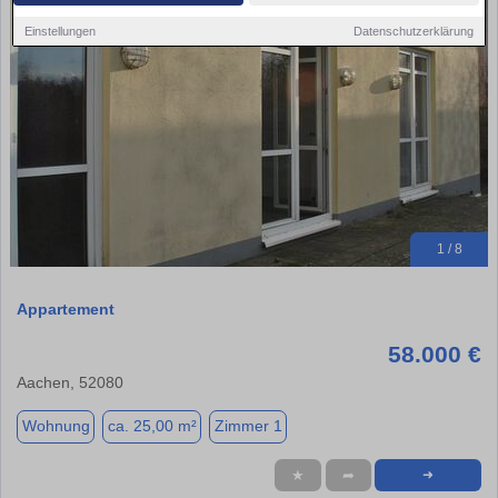
Einstellungen
Datenschutzerklärung
1 / 8
Appartement
58.000 €
Aachen, 52080
Wohnung
ca. 25,00 m²
Zimmer 1
★
➦
➜