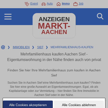
Event
Auto
Immo
Job
ANZEIGEN
MARKT-
AACHEN
❯
IMMOBILIEN
❯
SIEF
❯
MEHRFAMILIENHAUS-KAUFEN
Mehrfamilienhaus kaufen Aachen Sief -
Eigentumswohnung in der Nähe finden auch von privat
Finden Sie hier Ihre Mehrfamilienhaus zum kaufen in Aachen
Sief
Suchen Sie in Aachen Sief eine Mehrfamilienhaus zum kaufen? Finden
Sie hier eine große Auswahl an Eigentumswohnungen. Egal, ob als
Kapitalanlage oder zur Vermietung – hier finden Sie Ihre Immobilie in
Aachen Sief oder in der Nähe.
Alle Cookies akzeptieren
Alle Cookies ablehnen
Leider konnten wir derzeit keine passenden Objekte finden. Schauen Sie