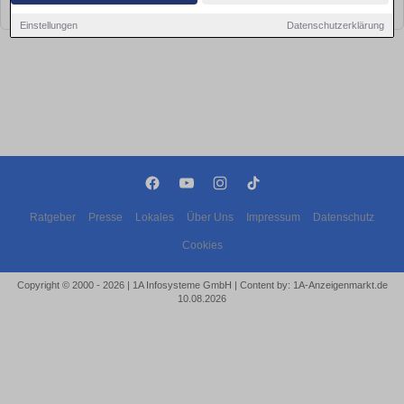
bald wieder vorbei!
Einstellungen
Datenschutzerklärung
Ratgeber
Presse
Lokales
Über Uns
Impressum
Datenschutz
Cookies
Copyright © 2000 - 2026 | 1A Infosysteme GmbH | Content by: 1A-Anzeigenmarkt.de
10.08.2026