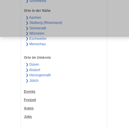
❯ Schönforst
Orte in der Nähe
❯ Aachen
❯ Stolberg (Rheinland)
❯ Simmerath
❯ Würselen
❯ Eschweiler
❯ Monschau
Orte im Umkreis
❯ Düren
❯ Alsdorf
❯ Herzogenrath
❯ Jülich
Events
Freizeit
Autos
Jobs