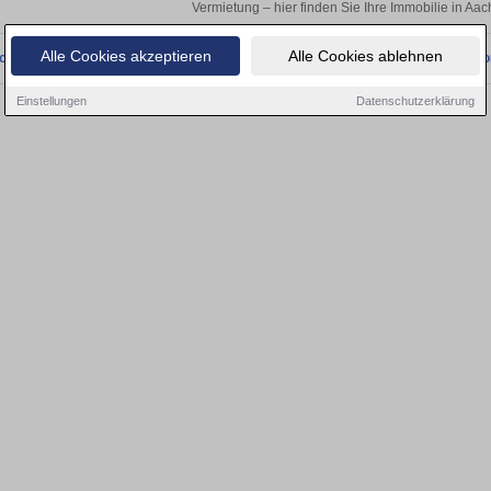
Vermietung – hier finden Sie Ihre Immobilie in Aac
Alle Cookies akzeptieren
Alle Cookies ablehnen
onnten wir derzeit keine passenden Objekte finden. Schauen Sie bald wieder vo
Einstellungen
Datenschutzerklärung