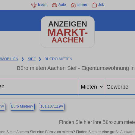
Event
Auto
Immo
Job
ANZEIGEN
MARKT-
AACHEN
MMOBILIEN
❯
SIEF
❯
BUERO-MIETEN
Büro mieten Aachen Sief - Eigentumswohnung in 
×
×
×
n
Büro Mieten
101,107,119
Finden Sie hier Ihre Büro zum miet
en Sie in Aachen Sief eine Büro zum mieten? Finden Sie hier eine große Auswahl