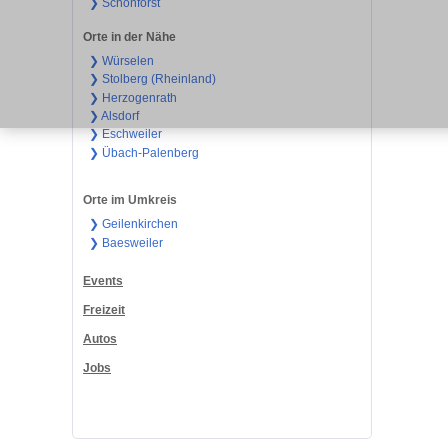
❯ Schönforst
Orte in der Nähe
❯ Würselen
❯ Stolberg (Rheinland)
❯ Herzogenrath
❯ Alsdorf
❯ Eschweiler
❯ Übach-Palenberg
Orte im Umkreis
❯ Geilenkirchen
❯ Baesweiler
Events
Freizeit
Autos
Jobs