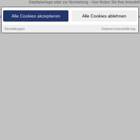
Kapitalanlage oder zur Vermietung – hier finden Sie Ihre Immobil
Alle Cookies akzeptieren
Alle Cookies ablehnen
onnten wir derzeit keine passenden Objekte finden. Schauen Sie bald wieder vo
Einstellungen
Datenschutzerklärung