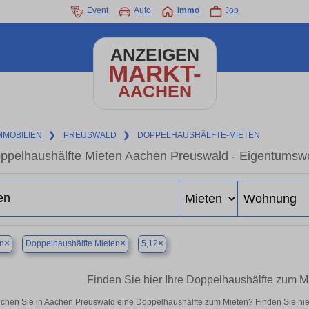
Event
Auto
Immo
Job
ANZEIGEN
MARKT-
AACHEN
MMOBILIEN
❯
PREUSWALD
❯
DOPPELHAUSHÄLFTE-MIETEN
ppelhaushälfte Mieten Aachen Preuswald - Eigentumswo
×
×
×
n
Doppelhaushälfte Mieten
5,12
Finden Sie hier Ihre Doppelhaushälfte zum 
chen Sie in Aachen Preuswald eine Doppelhaushälfte zum Mieten? Finden Sie hi