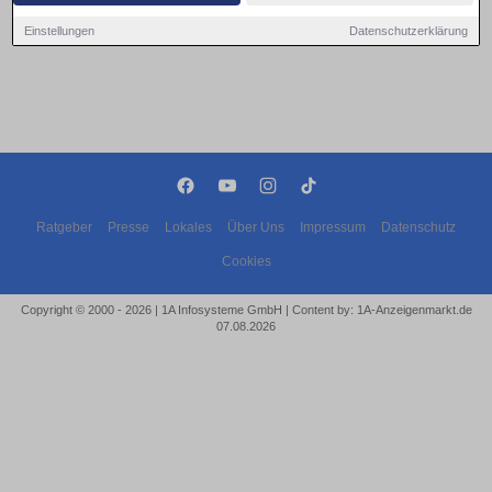
Einstellungen
Datenschutzerklärung
Ratgeber
Presse
Lokales
Über Uns
Impressum
Datenschutz
Cookies
Copyright © 2000 - 2026 | 1A Infosysteme GmbH | Content by: 1A-Anzeigenmarkt.de
07.08.2026