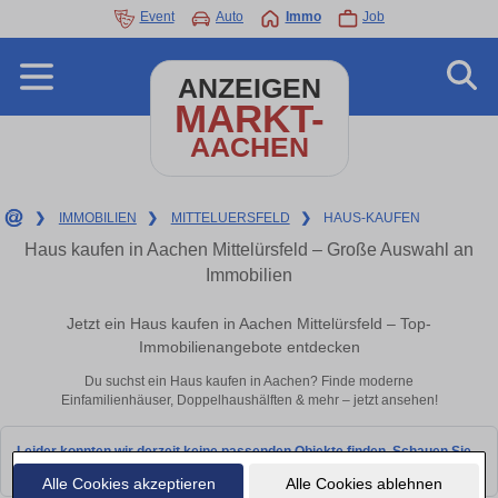
Event
Auto
Immo
Job
ANZEIGEN
MARKT-
AACHEN
❯
IMMOBILIEN
❯
MITTELUERSFELD
❯
HAUS-KAUFEN
Haus kaufen in Aachen Mittelürsfeld – Große Auswahl an
Immobilien
Jetzt ein Haus kaufen in Aachen Mittelürsfeld – Top-
Immobilienangebote entdecken
Du suchst ein Haus kaufen in Aachen? Finde moderne
Einfamilienhäuser, Doppelhaushälften & mehr – jetzt ansehen!
Leider konnten wir derzeit keine passenden Objekte finden. Schauen Sie
bald wieder vorbei!
Alle Cookies akzeptieren
Alle Cookies ablehnen