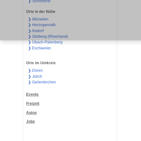
❯ Schönforst
Orte in der Nähe
❯ Würselen
❯ Herzogenrath
❯ Alsdorf
❯ Stolberg (Rheinland)
❯ Übach-Palenberg
❯ Eschweiler
Orte im Umkreis
❯ Düren
❯ Jülich
❯ Geilenkirchen
Events
Freizeit
Autos
Jobs