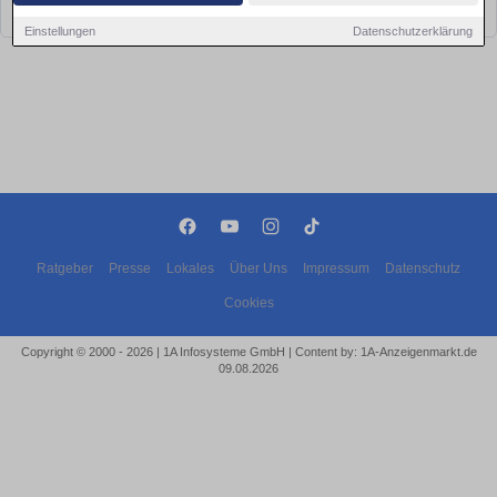
bald wieder vorbei!
Einstellungen
Datenschutzerklärung
Ratgeber
Presse
Lokales
Über Uns
Impressum
Datenschutz
Cookies
Copyright © 2000 - 2026 | 1A Infosysteme GmbH | Content by: 1A-Anzeigenmarkt.de
09.08.2026