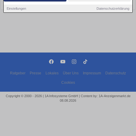
bald wieder vorbei!
Einstellungen
Datenschutzerklärung
Ratgeber
Presse
Lokales
Über Uns
Impressum
Datenschutz
Cookies
Copyright © 2000 - 2026 | 1A Infosysteme GmbH | Content by: 1A-Anzeigenmarkt.de
08.08.2026