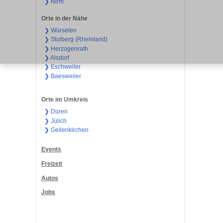
❯ Nirm
Orte in der Nähe
❯ Würselen
❯ Stolberg (Rheinland)
❯ Herzogenrath
❯ Alsdorf
❯ Eschweiler
❯ Baesweiler
Orte im Umkreis
❯ Düren
❯ Jülich
❯ Geilenkirchen
Events
Freizeit
Autos
Jobs