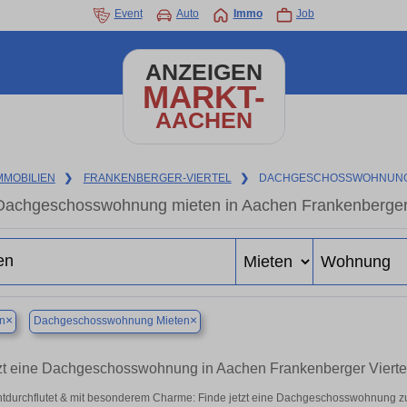
Event
Auto
Immo
Job
ANZEIGEN
MARKT-
AACHEN
MMOBILIEN
❯
FRANKENBERGER-VIERTEL
❯
DACHGESCHOSSWOHNUNG
Dachgeschosswohnung mieten in Aachen Frankenberger Vi
×
×
n
Dachgeschosswohnung Mieten
zt eine Dachgeschosswohnung in Aachen Frankenberger Viert
htdurchflutet & mit besonderem Charme: Finde jetzt eine Dachgeschosswohnung zu