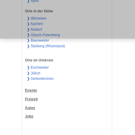
❯ Nirm
Orte in der Nähe
❯ Würselen
❯ Aachen
❯ Alsdorf
❯ Übach-Palenberg
❯ Baesweiler
❯ Stolberg (Rheinland)
Orte im Umkreis
❯ Eschweiler
❯ Jülich
❯ Geilenkirchen
Events
Freizeit
Autos
Jobs