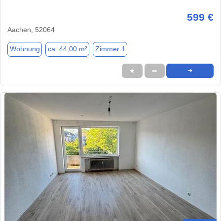
599 €
Aachen, 52064
Wohnung
ca. 44,00 m²
Zimmer 1
★
➦
➜