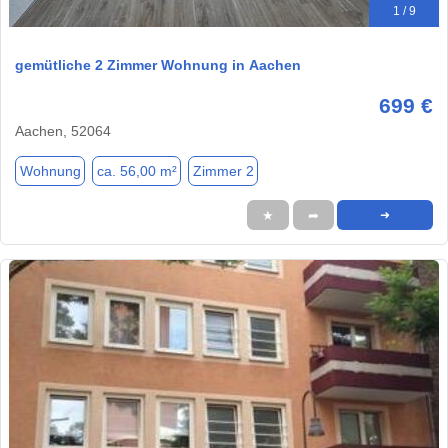
1 / 9
gemütliche 2 Zimmer Wohnung in Aachen
699 €
Aachen, 52064
Wohnung
ca. 56,00 m²
Zimmer 2
★
➦
➜