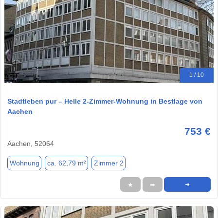
1 / 10
Stadtleben pur – Helle 2-Zimmer-Wohnung in Bestlage von
Aachen
753 €
Aachen, 52064
Wohnung
ca. 62,79 m²
Zimmer 2
★
➦
➜