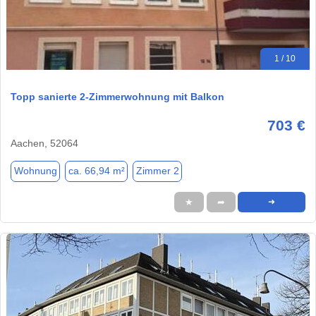
1 / 10
Topp sanierte 2-Zimmerwohnung mit Balkon
703 €
Aachen, 52064
Wohnung
ca. 66,94 m²
Zimmer 2
★
➦
➜