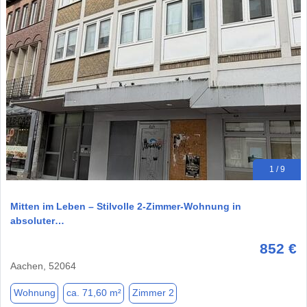
1 / 9
Mitten im Leben – Stilvolle 2-Zimmer-Wohnung in
absoluter…
852 €
Aachen, 52064
Wohnung
ca. 71,60 m²
Zimmer 2