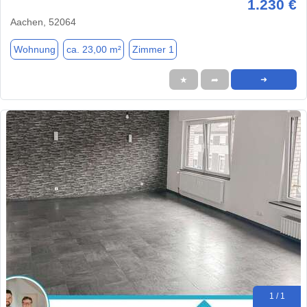
1.230 €
Aachen, 52064
Wohnung
ca. 23,00 m²
Zimmer 1
★
➦
➜
1 / 1