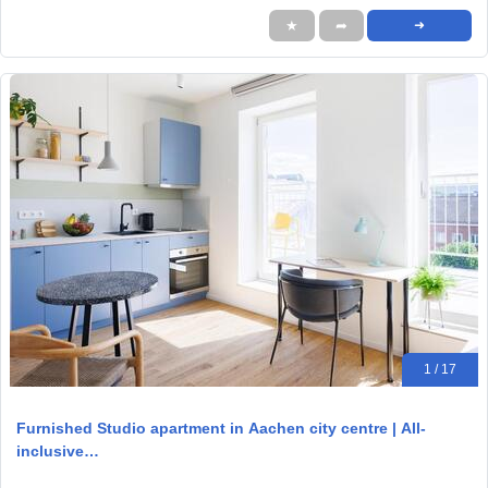
★
➦
➜
1 / 17
Furnished Studio apartment in Aachen city centre | All-
inclusive…