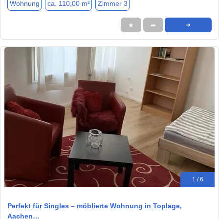
Wohnung
ca. 110,00 m²
Zimmer 3
★
➦
➜
1 / 6
Perfekt für Singles – möblierte Wohnung in Toplage,
Aachen…