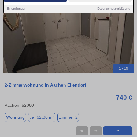
Einstellungen
Datenschutzerklärung
1 / 19
2-Zimmerwohnung in Aachen Eilendorf
740 €
Aachen, 52080
Wohnung
ca. 62,30 m²
Zimmer 2
★
➦
➜