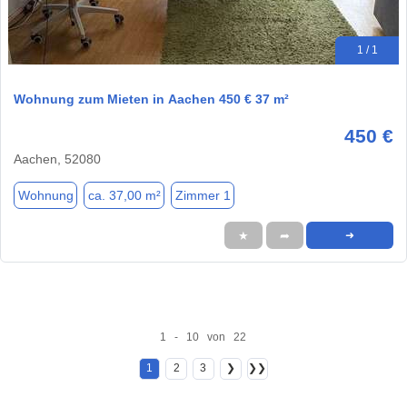
1 / 1
Wohnung zum Mieten in Aachen 450 € 37 m²
450 €
Aachen, 52080
Wohnung
ca. 37,00 m²
Zimmer 1
★
➦
➜
1 - 10 von 22
1
2
3
❯
❯❯