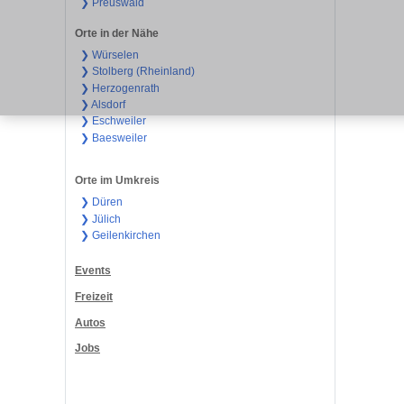
❯ Preuswald
Orte in der Nähe
❯ Würselen
❯ Stolberg (Rheinland)
❯ Herzogenrath
❯ Alsdorf
❯ Eschweiler
❯ Baesweiler
Orte im Umkreis
❯ Düren
❯ Jülich
❯ Geilenkirchen
Events
Freizeit
Autos
Jobs