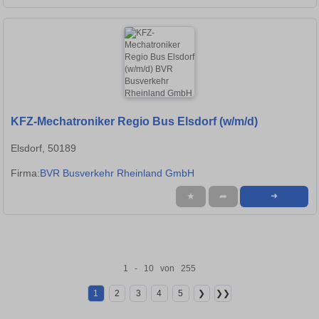
KFZ-Mechatroniker Regio Bus Elsdorf (w/m/d)
Elsdorf, 50189
Firma:
BVR Busverkehr Rheinland GmbH
★
➦
➜
1 - 10 von 255
1
2
3
4
5
❯
❯❯